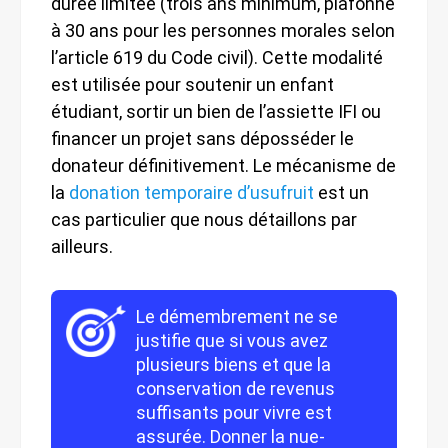
durée limitée (trois ans minimum, plafonné
à 30 ans pour les personnes morales selon
l’article 619 du Code civil). Cette modalité
est utilisée pour soutenir un enfant
étudiant, sortir un bien de l’assiette IFI ou
financer un projet sans déposséder le
donateur définitivement. Le mécanisme de
la
donation temporaire d’usufruit
est un
cas particulier que nous détaillons par
ailleurs.
Le démembrement ne se
justifie que si vous avez
plusieurs biens et que la
conservation de revenus
suffisants pour vivre est
assurée. Donner la nue-