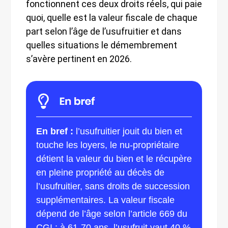
fonctionnent ces deux droits réels, qui paie
quoi, quelle est la valeur fiscale de chaque
part selon l’âge de l’usufruitier et dans
quelles situations le démembrement
s’avère pertinent en 2026.
En bref :
l’usufruitier jouit du bien et
touche les loyers, le nu-propriétaire
détient la valeur du bien et le récupère
en pleine propriété au décès de
l’usufruitier, sans droits de succession
supplémentaires. La valeur fiscale
dépend de l’âge selon l’article 669 du
CGI : à 61-70 ans, l’usufruit vaut 40 %