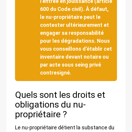
l’entrée en jouissance (article
600 du Code civil). À défaut,
le nu-propriétaire peut le
contester ultérieurement et
engager sa responsabilité
pour les dégradations. Nous
vous conseillons d’établir cet
inventaire devant notaire ou
par acte sous seing privé
contresigné.
Quels sont les droits et
obligations du nu-
propriétaire ?
Le nu-propriétaire détient la substance du