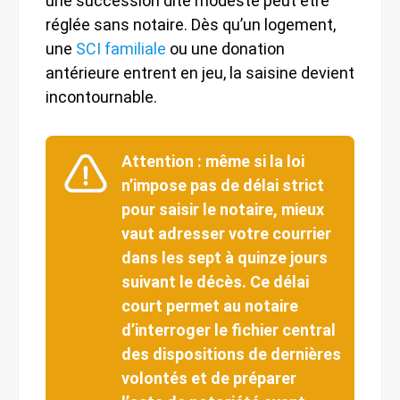
une succession dite modeste peut être
réglée sans notaire. Dès qu’un logement,
une
SCI familiale
ou une donation
antérieure entrent en jeu, la saisine devient
incontournable.
Attention : même si la loi
n’impose pas de délai strict
pour saisir le notaire, mieux
vaut adresser votre courrier
dans les sept à quinze jours
suivant le décès. Ce délai
court permet au notaire
d’interroger le fichier central
des dispositions de dernières
volontés et de préparer