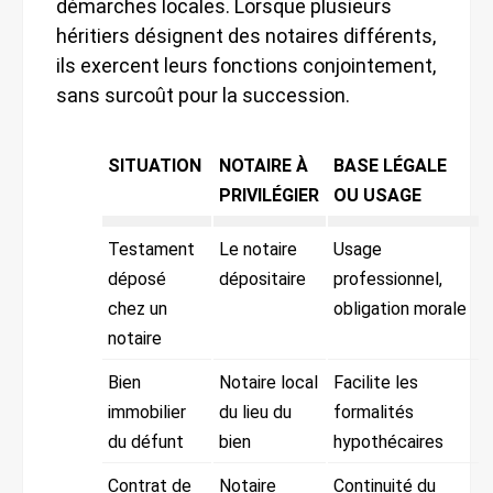
démarches locales. Lorsque plusieurs
héritiers désignent des notaires différents,
ils exercent leurs fonctions conjointement,
sans surcoût pour la succession.
SITUATION
NOTAIRE À
BASE LÉGALE
PRIVILÉGIER
OU USAGE
Testament
Le notaire
Usage
déposé
dépositaire
professionnel,
chez un
obligation morale
notaire
Bien
Notaire local
Facilite les
immobilier
du lieu du
formalités
du défunt
bien
hypothécaires
Contrat de
Notaire
Continuité du