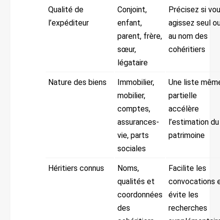
Qualité de
Conjoint,
Précisez si vo
l’expéditeur
enfant,
agissez seul o
parent, frère,
au nom des
sœur,
cohéritiers
légataire
Nature des biens
Immobilier,
Une liste mêm
mobilier,
partielle
comptes,
accélère
assurances-
l’estimation du
vie, parts
patrimoine
sociales
Héritiers connus
Noms,
Facilite les
qualités et
convocations 
coordonnées
évite les
des
recherches