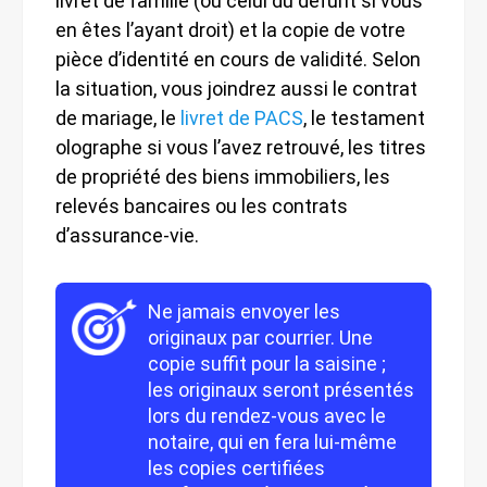
livret de famille (ou celui du défunt si vous
en êtes l’ayant droit) et la copie de votre
pièce d’identité en cours de validité. Selon
la situation, vous joindrez aussi le contrat
de mariage, le
livret de PACS
, le testament
olographe si vous l’avez retrouvé, les titres
de propriété des biens immobiliers, les
relevés bancaires ou les contrats
d’assurance-vie.
Ne jamais envoyer les
originaux par courrier. Une
copie suffit pour la saisine ;
les originaux seront présentés
lors du rendez-vous avec le
notaire, qui en fera lui-même
les copies certifiées