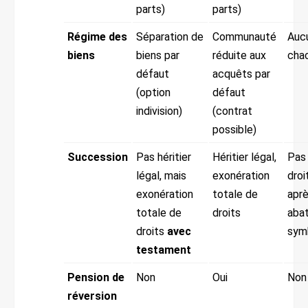
parts)
parts)
Régime des
Séparation de
Communauté
Auc
biens
biens par
réduite aux
chac
défaut
acquêts par
(option
défaut
indivision)
(contrat
possible)
Succession
Pas héritier
Héritier légal,
Pas 
légal, mais
exonération
droi
exonération
totale de
apr
totale de
droits
aba
droits
avec
sym
testament
Pension de
Non
Oui
Non
réversion