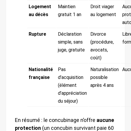
Logement
Maintien
Droit viager
Auc
au décès
gratuit 1 an
au logement
prot
aut
Rupture
Déclaration
Divorce
Libr
simple, sans
(procédure,
form
juge, gratuite
avocats,
coût)
Nationalité
Pas
Naturalisation
Auc
française
d’acquisition
possible
(élément
après 4 ans
d’appréciation
du séjour)
En résumé : le concubinage n’offre
aucune
protection
(un concubin survivant paie 60