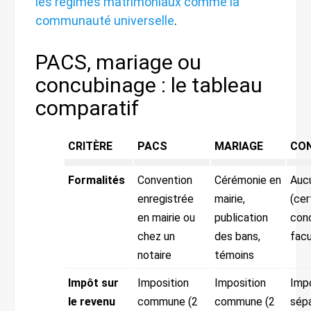
les régimes matrimoniaux comme la
communauté universelle
.
PACS, mariage ou
concubinage : le tableau
comparatif
CRITÈRE
PACS
MARIAGE
CO
Formalités
Convention
Cérémonie en
Auc
enregistrée
mairie,
(cer
en mairie ou
publication
con
chez un
des bans,
facu
notaire
témoins
Impôt sur
Imposition
Imposition
Impo
le revenu
commune (2
commune (2
sép