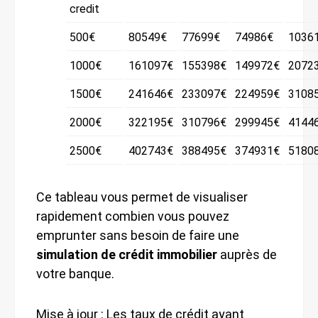
credit
500€
80549€
77699€
74986€
1036
1000€
161097€
155398€
149972€
2072
1500€
241646€
233097€
224959€
3108
2000€
322195€
310796€
299945€
4144
2500€
402743€
388495€
374931€
5180
Ce tableau vous permet de visualiser
rapidement combien vous pouvez
emprunter sans besoin de faire une
simulation de crédit immobilier
auprès de
votre banque.
Mise à jour : Les taux de crédit ayant