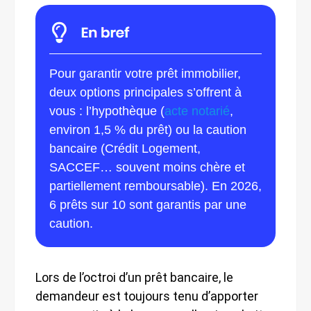
Pour garantir votre prêt immobilier,
deux options principales s’offrent à
vous : l’hypothèque (
acte notarié
,
environ 1,5 % du prêt) ou la caution
bancaire (Crédit Logement,
SACCEF… souvent moins chère et
partiellement remboursable). En 2026,
6 prêts sur 10 sont garantis par une
caution.
Lors de l’octroi d’un prêt bancaire, le
demandeur est toujours tenu d’apporter