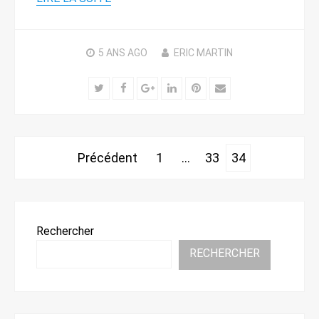
5 ANS
AGO
ERIC MARTIN
Twitter
Facebook
Google+
LinkedIn
Pinterest
Email
Pagination
Précédent
1
…
33
34
des
publications
Rechercher
RECHERCHER