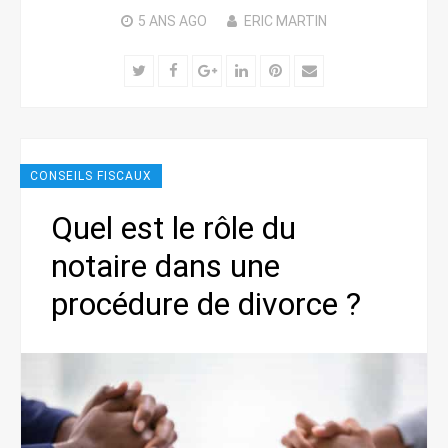
5 ANS
AGO
ERIC MARTIN
Twitter
Facebook
Google+
LinkedIn
Pinterest
Email
CONSEILS FISCAUX
Quel est le rôle du
notaire dans une
procédure de divorce ?