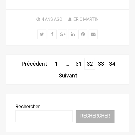
4 ANS
AGO
ERIC MARTIN
Twitter
Facebook
Google+
LinkedIn
Pinterest
Email
Pagination
Précédent
1
…
31
32
33
34
des
Suivant
publications
Rechercher
RECHERCHER