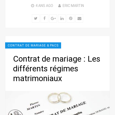
4 ANS
AGO
ERIC MARTIN
Twitter
Facebook
Google+
LinkedIn
Pinterest
Email
CONTRAT DE MARIAGE & PACS
Contrat de mariage : Les
différents régimes
matrimoniaux