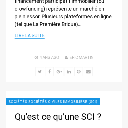
financement participatif immobilier (ou
crowfunding) représente un marché en
plein essor. Plusieurs plateformes en ligne
(tel que La Première Brique)…
LIRE LA SUITE
4 ANS
AGO
ERIC MARTIN
Twitter
Facebook
Google+
LinkedIn
Pinterest
Email
SOCIÉTÉS SOCIÉTÉS CIVILES IMMOBILIÈRE (SCI)
Qu’est ce qu’une SCI ?