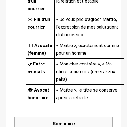
d’un
la relation est établie
courrier
✉️
Fin d’un
« Je vous prie d’agréer, Maître,
courrier
l’expression de mes salutations
distinguées. »
👩‍⚖️
Avocate
« Maître », exactement comme
(femme)
pour un homme
🤝
Entre
« Mon cher confrère », « Ma
avocats
chère consœur » (réservé aux
pairs)
🎓
Avocat
« Maître », le titre se conserve
honoraire
après la retraite
Sommaire