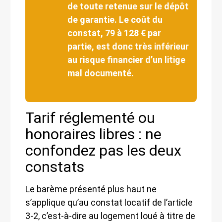
de toute retenue sur le dépôt
de garantie. Le coût du
constat, 79 à 128 € par
partie, est donc très inférieur
au risque financier d’un litige
mal documenté.
Tarif réglementé ou
honoraires libres : ne
confondez pas les deux
constats
Le barème présenté plus haut ne
s’applique qu’au constat locatif de l’article
3-2, c’est-à-dire au logement loué à titre de