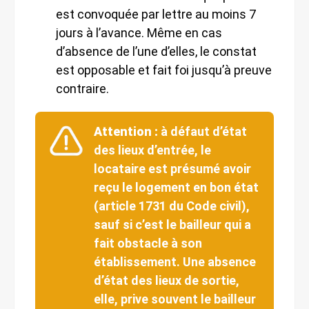
est convoquée par lettre au moins 7
jours à l’avance. Même en cas
d’absence de l’une d’elles, le constat
est opposable et fait foi jusqu’à preuve
contraire.
Attention :
à défaut d’état
des lieux d’entrée, le
locataire est présumé avoir
reçu le logement en bon état
(article 1731 du Code civil),
sauf si c’est le bailleur qui a
fait obstacle à son
établissement. Une absence
d’état des lieux de sortie,
elle, prive souvent le bailleur