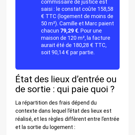
commissaire de justice est
saisi : le constat coûte 158,58
€ TTC (logement de moins de
50 m²). Camille et Marc paient
chacun
79,29 €
. Pour une
maison de 120 m², la facture
aurait été de 180,28 € TTC,
soit 90,14 € par partie.
État des lieux d’entrée ou
de sortie : qui paie quoi ?
La répartition des frais dépend du
contexte dans lequel l’état des lieux est
réalisé, et les règles diffèrent entre l’entrée
et la sortie du logement :