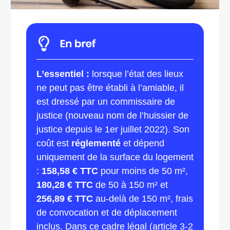
L’essentiel :
lorsque l’état des lieux
ne peut pas être établi à l’amiable, il
est dressé par un commissaire de
justice (nouveau nom de l’huissier de
justice depuis le 1er juillet 2022). Son
coût est
réglementé
et dépend
uniquement de la surface du logement
:
158,58 € TTC
pour moins de 50 m²,
180,28 € TTC
de 50 à 150 m² et
256,89 € TTC
au-delà de 150 m², frais
de convocation et de déplacement
inclus. Dans ce cadre légal (article 3-2