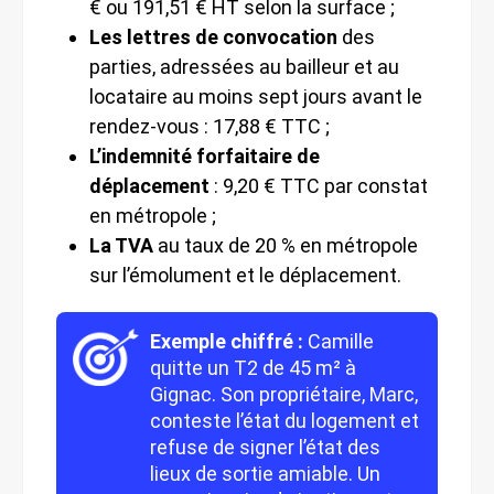
€ ou 191,51 € HT selon la surface ;
Les lettres de convocation
des
parties, adressées au bailleur et au
locataire au moins sept jours avant le
rendez-vous : 17,88 € TTC ;
L’indemnité forfaitaire de
déplacement
: 9,20 € TTC par constat
en métropole ;
La TVA
au taux de 20 % en métropole
sur l’émolument et le déplacement.
Exemple chiffré :
Camille
quitte un T2 de 45 m² à
Gignac. Son propriétaire, Marc,
conteste l’état du logement et
refuse de signer l’état des
lieux de sortie amiable. Un