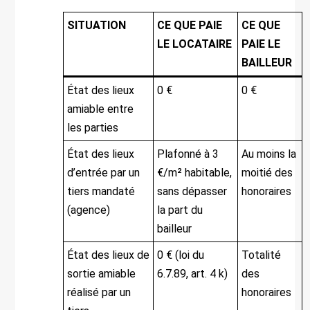
SITUATION
CE QUE PAIE
CE QUE
LE LOCATAIRE
PAIE LE
BAILLEUR
État des lieux
0 €
0 €
amiable entre
les parties
État des lieux
Plafonné à 3
Au moins la
d’entrée par un
€/m² habitable,
moitié des
tiers mandaté
sans dépasser
honoraires
(agence)
la part du
bailleur
État des lieux de
0 € (loi du
Totalité
sortie amiable
6.7.89, art. 4 k)
des
réalisé par un
honoraires