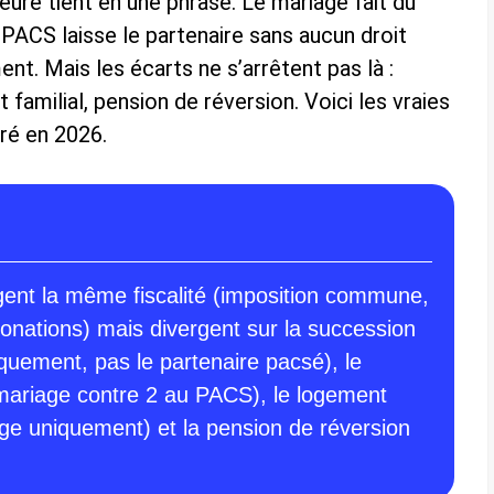
eure tient en une phrase. Le mariage fait du
e PACS laisse le partenaire sans aucun droit
t. Mais les écarts ne s’arrêtent pas là :
 familial, pension de réversion. Voici les vraies
iré en 2026.
gent la même fiscalité (imposition commune,
onations) mais divergent sur la succession
iquement, pas le partenaire pacsé), le
mariage contre 2 au PACS), le logement
iage uniquement) et la pension de réversion