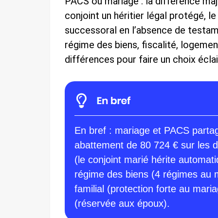
PACS ou mariage : la différence maj
conjoint un héritier légal protégé, l
successoral en l’absence de testamen
régime des biens, fiscalité, logement
différences pour faire un choix écla
En bref : mariage et PACS parta
abattement de 80 724 € sur les d
(le conjoint marié hérite automat
régime des biens (4 régimes au 
familial (protection forte au mar
(réservée aux époux).