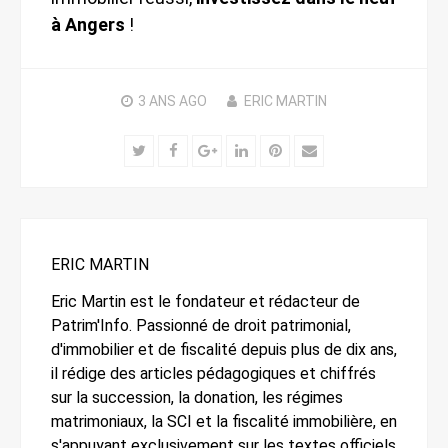
à Angers
!
3 ANS
AGO
ERIC MARTIN
Twitter
Facebook
Google+
LinkedIn
Pinterest
Email
ERIC MARTIN
Eric Martin est le fondateur et rédacteur de
Patrim'Info. Passionné de droit patrimonial,
d'immobilier et de fiscalité depuis plus de dix ans,
il rédige des articles pédagogiques et chiffrés
sur la succession, la donation, les régimes
matrimoniaux, la SCI et la fiscalité immobilière, en
s'appuyant exclusivement sur les textes officiels