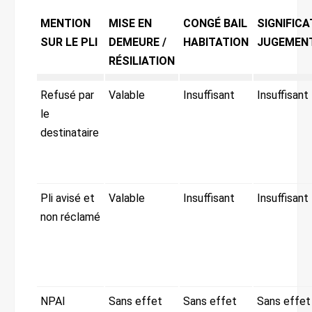
MENTION
MISE EN
CONGÉ BAIL
SIGNIFICA
SUR LE PLI
DEMEURE /
HABITATION
JUGEMEN
RÉSILIATION
Refusé par
Valable
Insuffisant
Insuffisant
le
destinataire
Pli avisé et
Valable
Insuffisant
Insuffisant
non réclamé
NPAI
Sans effet
Sans effet
Sans effet