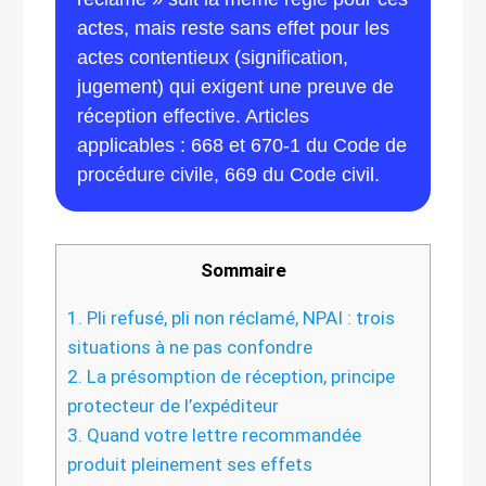
actes, mais reste sans effet pour les
actes contentieux (signification,
jugement) qui exigent une preuve de
réception effective. Articles
applicables : 668 et 670-1 du Code de
procédure civile, 669 du Code civil.
Sommaire
1.
Pli refusé, pli non réclamé, NPAI : trois
situations à ne pas confondre
2.
La présomption de réception, principe
protecteur de l’expéditeur
3.
Quand votre lettre recommandée
produit pleinement ses effets