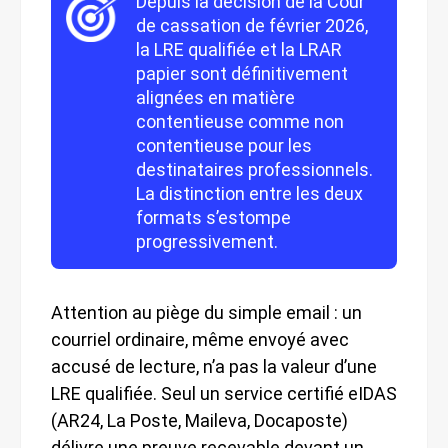
Depuis la décision de la Cour
de cassation de février 2026,
la LRE qualifiée et la LRAR
papier sont définitivement
alignées en matière
contentieuse comme non
contentieuse pour les
destinataires professionnels.
La distinction entre les deux
formats s’estompe
progressivement.
Attention au piège du simple email : un
courriel ordinaire, même envoyé avec
accusé de lecture, n’a pas la valeur d’une
LRE qualifiée. Seul un service certifié eIDAS
(AR24, La Poste, Maileva, Docaposte)
délivre une preuve recevable devant un