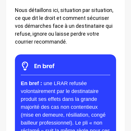
Nous détaillons ici, situation par situation,
ce que dit le droit et comment sécuriser
vos démarches face à un destinataire qui
refuse, ignore ou laisse perdre votre
courrier recommandé.
En bref :
une LRAR refusée
volontairement par le destinataire
produit ses effets dans la grande
majorité des cas non contentieux
(mise en demeure, résiliation, congé
bailleur professionnel). Le pli « non
réclamé » suit la même règle pour ces