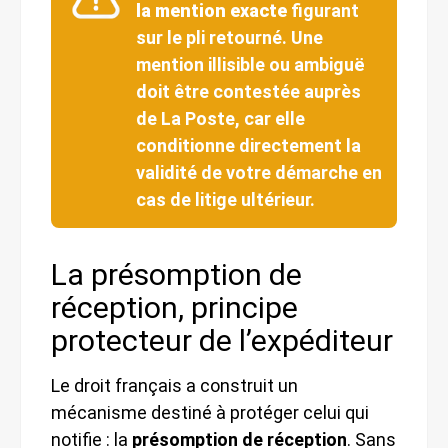
la mention exacte
figurant
sur le pli retourné. Une
mention illisible ou ambiguë
doit être contestée auprès
de La Poste, car elle
conditionne directement la
validité de votre démarche en
cas de litige ultérieur.
La présomption de
réception, principe
protecteur de l’expéditeur
Le droit français a construit un
mécanisme destiné à protéger celui qui
notifie : la
présomption de réception
. Sans