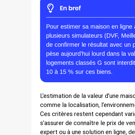
Pour estimer sa maison en ligne av
plusieurs simulateurs (DVF, Meil
de confirmer le résultat avec un
pèse aujourd’hui lourd dans la val
logements classés G sont interdit
10 à 15 % sur ces biens.
L’estimation de la valeur d’une mai
comme la localisation, l’environneme
Ces critères restent cependant vari
s’assurer de connaître le prix de ven
expert ou à une solution en ligne, 