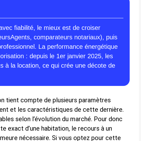
ec fiabilité, le mieux est de croiser
leursAgents, comparateurs notariaux), puis
 professionnel. La performance énergétique
orisation : depuis le 1er janvier 2025, les
s à la location, ce qui crée une décote de
son tient compte de plusieurs paramètres
nt et les caractéristiques de cette dernière.
ables selon l’évolution du marché. Pour donc
te exact d’une habitation, le recours à un
demeure nécessaire. Si vous optez pour cette