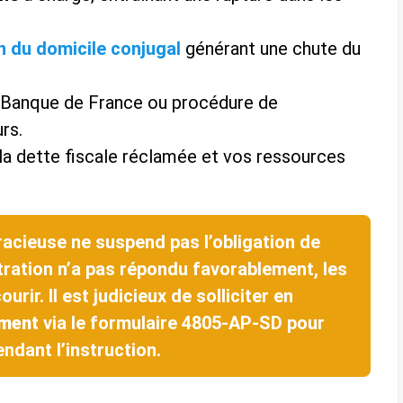
 du domicile conjugal
générant une chute du
 Banque de France ou procédure de
rs.
la dette fiscale réclamée et vos ressources
acieuse ne suspend pas l’obligation de
tration n’a pas répondu favorablement, les
urir. Il est judicieux de solliciter en
ement
via le formulaire 4805-AP-SD pour
ndant l’instruction.