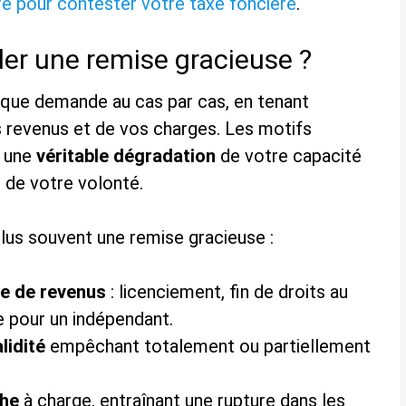
re pour contester votre taxe foncière
.
er une remise gracieuse ?
aque demande au cas par cas, en tenant
 revenus et de vos charges. Les motifs
t une
véritable dégradation
de votre capacité
 de votre volonté.
e plus souvent une remise gracieuse :
le de revenus
: licenciement, fin de droits au
e pour un indépendant.
lidité
empêchant totalement ou partiellement
che
à charge, entraînant une rupture dans les