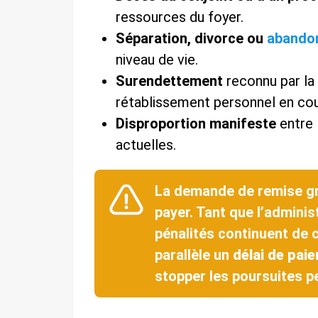
ressources du foyer.
Séparation, divorce ou
abandon
niveau de vie.
Surendettement
reconnu par la
rétablissement personnel en cou
Disproportion manifeste
entre 
actuelles.
La demande de remise gr
payer. Tant que l’adminis
pénalités continuent de co
parallèle un
délai de pai
stopper les poursuites pe