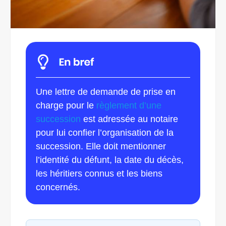
Une lettre de demande de prise en
charge pour le
règlement d’une
succession
est adressée au notaire
pour lui confier l’organisation de la
succession. Elle doit mentionner
l’identité du défunt, la date du décès,
les héritiers connus et les biens
concernés.